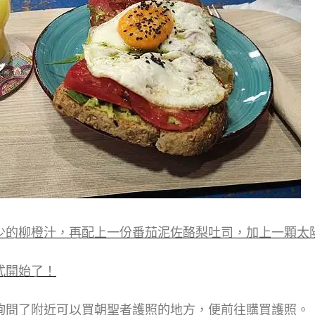
少的柳橙汁，再配上一份番茄泥佐酪梨吐司，加上一顆太
式開始了！
詢問了附近可以買朝聖者護照的地方，便前往購買護照。