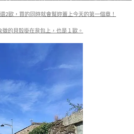
歐還2歐，買的同時就會幫妳蓋上今天的第一個章！
象徵的貝殼掛在背包上，也是１歐。